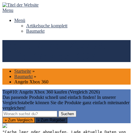
Skip
to
Menu
content
Menü
Artikelsuche komplett
Baumarkt
Top#10: Angeln Xbox 360
kaufen (Vergleich 2026)
Startseite
»
Baumarkt
»
Angeln Xbox 360
Top#10: Angeln Xbox 360 kaufen (Vergleich 2026)
Das passende Produkt schnell und einfach finden! In unserer
Vergleichstabelle können Sie die Produkte ganz einfach miteinander
vergleichen!
Suchen
Suchen
» Zum Vergleich
» Zum Ratgeber
"Cache leer oder abgelaufen. Lade aktuelle Daten von