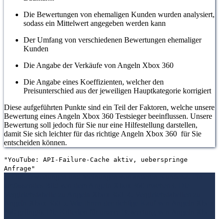
Die Bewertungen von ehemaligen Kunden wurden analysiert,
sodass ein Mittelwert angegeben werden kann
Der Umfang von verschiedenen Bewertungen ehemaliger
Kunden
Die Angabe der Verkäufe von Angeln Xbox 360
Die Angabe eines Koeffizienten, welcher den
Preisunterschied aus der jeweiligen Hauptkategorie korrigiert
Diese aufgeführten Punkte sind ein Teil der Faktoren, welche unsere
Bewertung eines Angeln Xbox 360 Testsieger beeinflussen. Unsere
Bewertung soll jedoch für Sie nur eine Hilfestellung darstellen,
damit Sie sich leichter für das richtige Angeln Xbox 360 für Sie
entscheiden können.
"YouTube: API-Failure-Cache aktiv, ueberspringe
Anfrage"
1. Die Bewertungen und Meinungen von anderen Kunden
2. Ein
umfassendes Bild von dem Angeln Xbox 360 machen
3. Die
Vergleichstabelle zu Angeln Xbox 360
4. Vergleichstabellen zu
Angeln Xbox 360
5. Wie Ihnen der richtige Kauf von Angeln Xbox
360 gelingt
6. Die Kriterien für unsere Bewertung von Angeln Xbox