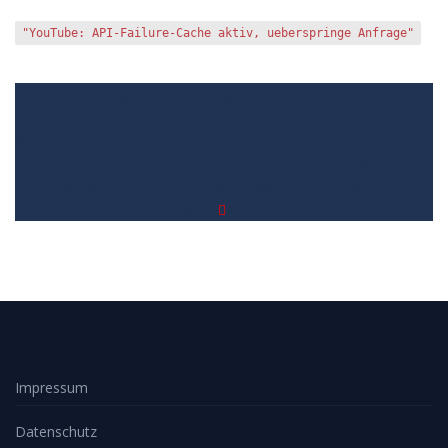
"YouTube: API-Failure-Cache aktiv, ueberspringe Anfrage"
1. Die Bewertungen und Meinungen von anderen Kunden
2. Ein
umfassendes Bild von dem Angeln Stuhl Dam machen
3. Die
Vergleichstabelle zu Angeln Stuhl Dam
4. Vergleichstabellen zu
Angeln Stuhl Dam
5. Wie Ihnen der richtige Kauf von Angeln
Stuhl Dam gelingt
6. Die Kriterien für unsere Bewertung von
Angeln Stuhl Dam Testsieger
7.
Video
Impressum
Datenschutz