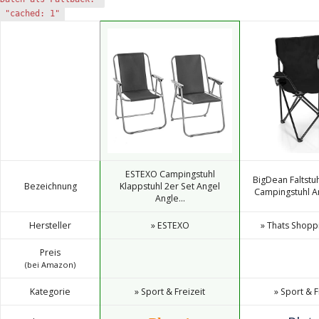
"cached: 1"
ESTEXO Campingstuhl
BigDean Faltst
Bezeichnung
Klappstuhl 2er Set Angel
Campingstuhl An
Angle...
Hersteller
» ESTEXO
» Thats Shop
Preis
(bei Amazon)
Kategorie
» Sport & Freizeit
» Sport & F