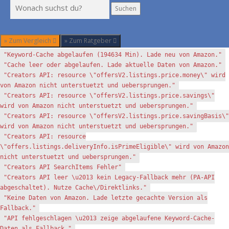
Suchen
Suchen
» Zum Vergleich
» Zum Ratgeber
"Keyword-Cache abgelaufen (194634 Min). Lade neu von Amazon."
"Cache leer oder abgelaufen. Lade aktuelle Daten von Amazon."
"Creators API: resource \"offersV2.listings.price.money\" wird
von Amazon nicht unterstuetzt und uebersprungen."
"Creators API: resource \"offersV2.listings.price.savings\"
wird von Amazon nicht unterstuetzt und uebersprungen."
"Creators API: resource \"offersV2.listings.price.savingBasis\"
wird von Amazon nicht unterstuetzt und uebersprungen."
"Creators API: resource
\"offers.listings.deliveryInfo.isPrimeEligible\" wird von Amazon
nicht unterstuetzt und uebersprungen."
"Creators API SearchItems Fehler"
"Creators API leer \u2013 kein Legacy-Fallback mehr (PA-API
abgeschaltet). Nutze Cache\/Direktlinks."
"Keine Daten von Amazon. Lade letzte gecachte Version als
Fallback."
"API fehlgeschlagen \u2013 zeige abgelaufene Keyword-Cache-
Daten als Fallback."