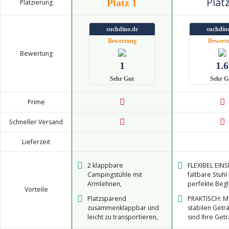
Platz
Platz 1
Platzierung
suchdino.de
suchdin
Bewertung
Bewert
Bewertung
1
1.6
Sehr Gut
Sehr G
Prime
Schneller Versand
Lieferzeit
2 klappbare
FLEXIBEL EIN
Campingstühle mit
faltbare Stuhl 
Armlehnen,
perfekte Begle
Vorteile
Pulverbeschichtetes
viele Outdoor 
Platzsparend
PRAKTISCH: M
Stahlrohrgestell –
wie z.B. Camp
zusammenklappbar und
stabilen Getr
langlebig, Sitz aus
Festivals, Pick
leicht zu transportieren,
sind Ihre Get
strapazierfähiger
Strand oder G
Ideal zum Campen,
schnell griffb