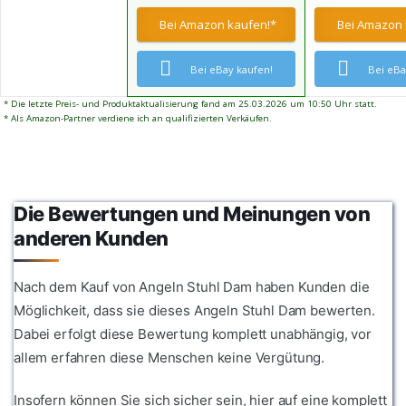
Polyesterbespannung
Ein echter Al
Angeln, für Festivals oder
verhindert ei
MUSS für Hob
Bei Amazon kaufen!*
Bei Amazon 
am Strand
verschütten. 
Freizeit.
Getränk, könn
auch Ihr Hand
Bei eBay kaufen!
Bei eBa
platzieren. Di
verbreiterten
* Die letzte Preis- und Produktaktualisierung fand am 25.03.2026 um 10:50 Uhr statt.
garantieren e
* Als Amazon-Partner verdiene ich an qualifizierten Verkäufen.
Stand und ver
schnelles umf
Die Bewertungen und Meinungen von
anderen Kunden
Nach dem Kauf von Angeln Stuhl Dam haben Kunden die
Möglichkeit, dass sie dieses Angeln Stuhl Dam bewerten.
Dabei erfolgt diese Bewertung komplett unabhängig, vor
allem erfahren diese Menschen keine Vergütung.
Insofern können Sie sich sicher sein, hier auf eine komplett