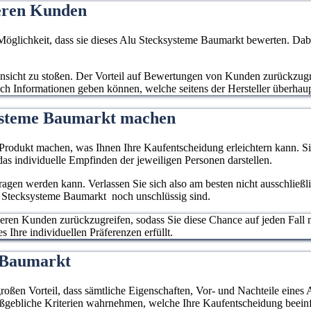
eren Kunden
ichkeit, dass sie dieses Alu Stecksysteme Baumarkt bewerten. Dabei
e Ansicht zu stoßen. Der Vorteil auf Bewertungen von Kunden zurückzugre
uch Informationen geben können, welche seitens der Hersteller überhau
systeme Baumarkt machen
rodukt machen, was Ihnen Ihre Kaufentscheidung erleichtern kann. Sie
as individuelle Empfinden der jeweiligen Personen darstellen.
rtragen werden kann. Verlassen Sie sich also am besten nicht ausschließ
lu Stecksysteme Baumarkt noch unschlüssig sind.
deren Kunden zurückzugreifen, sodass Sie diese Chance auf jeden Fall 
 Ihre individuellen Präferenzen erfüllt.
me Baumarkt
großen Vorteil, dass sämtliche Eigenschaften, Vor- und Nachteile eines 
aßgebliche Kriterien wahrnehmen, welche Ihre Kaufentscheidung beein