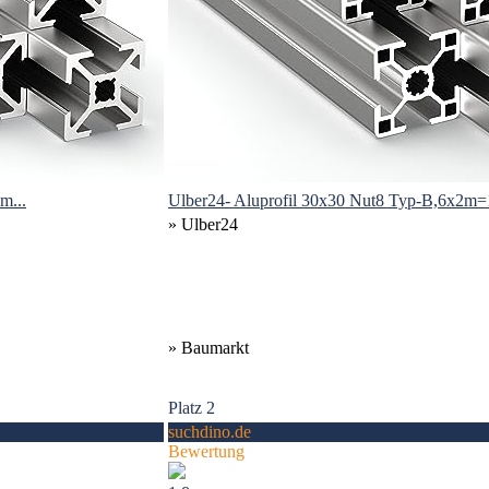
m...
Ulber24- Aluprofil 30x30 Nut8 Typ-B,6x2m=
» Ulber24
» Baumarkt
Platz 2
suchdino.de
Bewertung