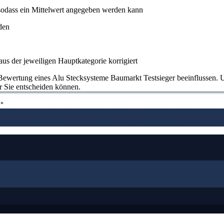
odass ein Mittelwert angegeben werden kann
den
us der jeweiligen Hauptkategorie korrigiert
Bewertung eines Alu Stecksysteme Baumarkt Testsieger beeinflussen. Uns
ür Sie entscheiden können.
"
assendes Bild von dem Alu Stecksysteme Baumarkt machen
3. Die Ver
 Stecksysteme Baumarkt gelingt
6. Die Kriterien für unsere Bewertung 