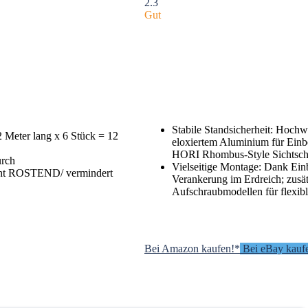
2.3
Gut
Stabile Standsicherheit: Hochw
 Meter lang x 6 Stück = 12
eloxiertem Aluminium für Einbet
HORI Rhombus-Style Sichtsch
rch
Vielseitige Montage: Dank Einb
 ROSTEND/ vermindert
Verankerung im Erdreich; zusät
Aufschraubmodellen für flexible
Bei Amazon kaufen!*
Bei eBay kauf