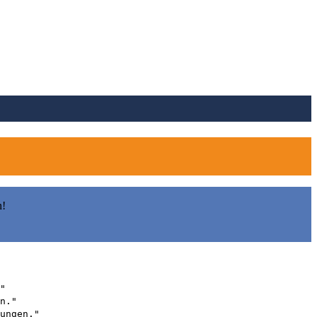
n!
"
n."
ungen."