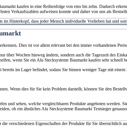
aumarkt kaufen in eine Reihenfolge von eins bis zehn. Dadurch erkenne
hsten Verkaufszahlen aufweisen konnte und daher von uns als Bestsell
stets im Hinterkopf, dass jeder Mensch individuelle Vorlieben hat und 
aumarkt
 erkennen. Dies ist vor allem relevant bei den immer vorhandenen Pr
cht nur über Wochen hinweg ändern, sondern auch die Tageszeit des Eink
helfen, wenn Sie ein Alu Stecksysteme Baumarkt kaufen sehr schnell b
ukt bereits im Lager befindet, sodass Sie binnen weniger Tage mit eine
nen. Wenn dies für Sie kein Problem darstellt, können Sie den Bestellv
erfen und sehen, welche vergleichbaren Produkte angeboten werden. S
heiden, ob ein ähnliches Alu Stecksysteme Baumarkt Testsieger genauso 
ur die verschiedenen Eigenschaften der Produkte für Sie übersichtlich a