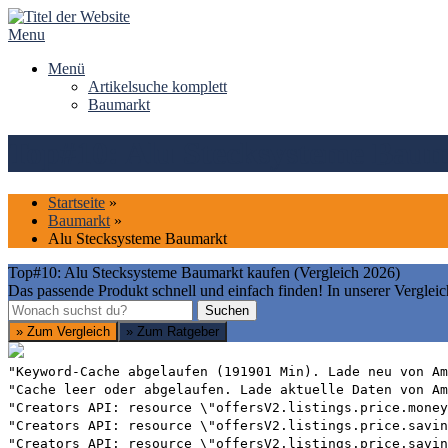
Skip
to
Menu
content
Menü
Artikelsuche komplett
Baumarkt
Top#10: Alu Stecksysteme Baum
Startseite
»
Baumarkt
»
Alu Stecksysteme Baumarkt
Top#10: Alu Stecksysteme Baumarkt kaufen (Vergleich 2026)
Das passende Produkt schnell und einfach finden! In unserer Vergleic
Suchen
Suchen
» Zum Vergleich
» Zum Ratgeber
"Keyword-Cache abgelaufen (191901 Min). Lade neu von Am
"Cache leer oder abgelaufen. Lade aktuelle Daten von Am
"Creators API: resource \"offersV2.listings.price.money
"Creators API: resource \"offersV2.listings.price.savin
"Creators API: resource \"offersV2.listings.price.savin