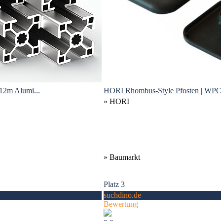
12m Alumi...
HORI Rhombus-Style Pfosten | WPC S
» HORI
» Baumarkt
Platz 3
suchdino.de
Bewertung