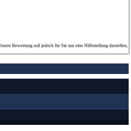
ere Bewertung soll jedoch für Sie nur eine Hilfestellung darstellen,
gleichstabelle zu Alu Stecksysteme Baumarkt
4. Vergleichstabellen zu
von Alu Stecksysteme Baumarkt Testsieger
7.
Video