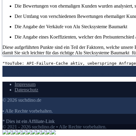
Die Bewertungen von ehemaligen Kunden wurden analysiert, s
Der Umfang von verschiedenen Bewertungen ehemaliger Kun
Die Angabe der Verkäufe von Alu Stecksysteme Baumarkt
Die Angabe eines Koeffizienten, welcher den Preisunterschied a
Diese aufgeführten Punkte sind ein Teil der Faktoren, welche unsere 
damit Sie sich leichter für das richtige Alu Stecksysteme Baumarkt f
"YouTube: API-Failure-Cache aktiv, ueberspringe Anfrage
1. Die Bewertungen und Meinungen von anderen Kunden
2. Ein umf
Alu Stecksysteme Baumarkt
5. Wie Ihnen der richtige Kauf von Alu
Impressum
Datenschutz
© 2026 suchdino.de
• Alle Rechte vorbehalten.
* Dies ist ein Affiliate-Link
© 2021 - 2026 suchdino.de • Alle Rechte vorbehalten.