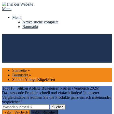
Skip
to
Menu
content
Menü
Artikelsuche komplett
Baumarkt
Top#10: Silikon Ablage
Bügeleisen kaufen (Vergleich
2026)
Startseite
»
Baumarkt
»
Silikon Ablage Bügeleisen
Top#10: Silikon Ablage Bügeleisen kaufen (Vergleich 2026)
Das passende Produkt schnell und einfach finden! In unserer
Vergleichstabelle können Sie die Produkte ganz einfach miteinander
vergleichen!
Suchen
Suchen
» Zum Vergleich
» Zum Ratgeber