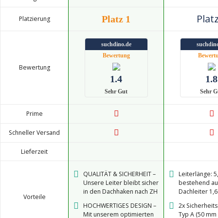
Platz
Platz 1
Platzierung
suchdino.de
suchdin
Bewertung
Bewert
Bewertung
1.4
1.8
Sehr Gut
Sehr G
Prime
Schneller Versand
Lieferzeit
QUALITÄT & SICHERHEIT –
Leiterlänge: 
Unsere Leiter bleibt sicher
bestehend au
in den Dachhaken nach ZH
Dachleiter 1,6
Vorteile
1/367 hängen, da sie in
Sprossen) ink
HOCHWERTIGES DESIGN –
2x Sicherheit
jeder Sprosse eine Kerbe
Verbinder un
Mit unserem optimierten
Typ A (50 mm 
zum Einhängen besitzt.
Auflageschutz