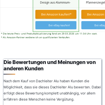
Design aus Aluminium-
Pfannenziegel
Dank unserer Weise
Hohlprofil Natur Holme
passenden N
Dachdeckerauflegeleiter
und den dazugehörigen
erledigen Sie
Bei Amazon kaufen!*
Bei Amazon 
Alu-gewölbten Bremer
Dacharbeiten mühelos
Sprossen. Diese werden
und professionell.
mit Stanznieten
Bei eBay kaufen!
Bei eBay
verbunden und
entsprechen dem
* Die letzte Preis- und Produktaktualisierung fand am 29.03.2026 um 11:34 Uhr statt.
neuesten Stand der
* Als Amazon-Partner verdiene ich an qualifizierten Verkäufen.
Technik.
Die Bewertungen und Meinungen von
anderen Kunden
Nach dem Kauf von Dachleiter Alu haben Kunden die
Möglichkeit, dass sie dieses Dachleiter Alu bewerten. Dabei
erfolgt diese Bewertung komplett unabhängig, vor allem
erfahren diese Menschen keine Vergütung.