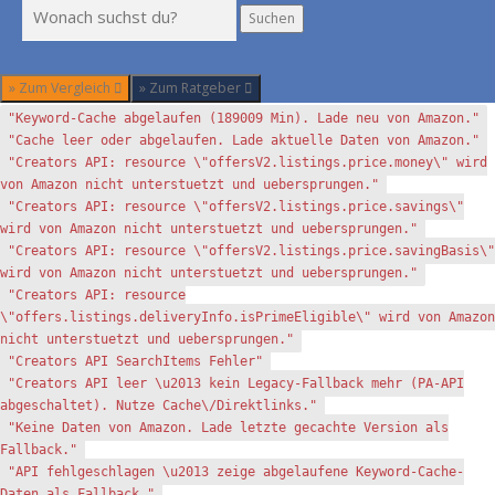
Suchen
Suchen
» Zum Vergleich
» Zum Ratgeber
"Keyword-Cache abgelaufen (189009 Min). Lade neu von Amazon."
"Cache leer oder abgelaufen. Lade aktuelle Daten von Amazon."
"Creators API: resource \"offersV2.listings.price.money\" wird
von Amazon nicht unterstuetzt und uebersprungen."
"Creators API: resource \"offersV2.listings.price.savings\"
wird von Amazon nicht unterstuetzt und uebersprungen."
"Creators API: resource \"offersV2.listings.price.savingBasis\"
wird von Amazon nicht unterstuetzt und uebersprungen."
"Creators API: resource
\"offers.listings.deliveryInfo.isPrimeEligible\" wird von Amazon
nicht unterstuetzt und uebersprungen."
"Creators API SearchItems Fehler"
"Creators API leer \u2013 kein Legacy-Fallback mehr (PA-API
abgeschaltet). Nutze Cache\/Direktlinks."
"Keine Daten von Amazon. Lade letzte gecachte Version als
Fallback."
"API fehlgeschlagen \u2013 zeige abgelaufene Keyword-Cache-
Daten als Fallback."