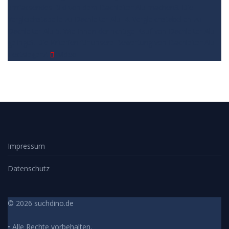
umfassendes Bild von dem Dachleiter Alu machen
3. Die
Vergleichstabelle zu Dachleiter Alu
4. Vergleichstabellen zu
Dachleiter Alu
5. Wie Ihnen der richtige Kauf von Dachleiter Alu
gelingt
6. Die Kriterien für unsere Bewertung von Dachleiter Alu
Testsieger
7.
Video
Impressum
Datenschutz
© 2026 suchdino.de
• Alle Rechte vorbehalten.