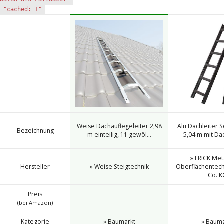
"cached: 1"
Weise Dachauflegeleiter 2,98
Alu Dachleiter S
Bezeichnung
m einteilig, 11 gewöl...
5,04 m mit Da
» FRICK Met
Hersteller
» Weise Steigtechnik
Oberflächentec
Co. K
Preis
(bei Amazon)
Kategorie
» Baumarkt
» Bauma